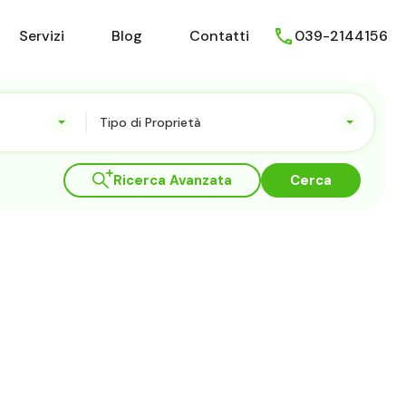
Chi Siamo
Servizi
Blog
Contatti
Servizi
Blog
Contatti
039-2144156
Tipo di Proprietà
Ricerca Avanzata
Cerca