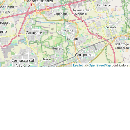
Leaflet
| ©
OpenStreetMap
contributors