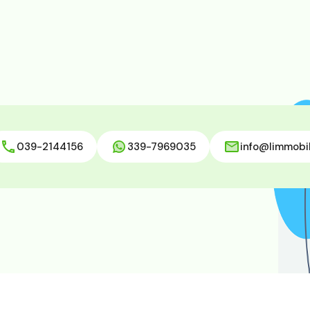
039-2144156
339-7969035
info@limmobil