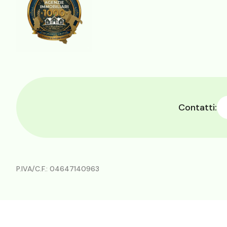
Contatti:
P.IVA/C.F.: 04647140963