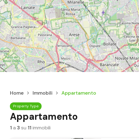
Home
Immobili
Appartamento
Property Type
Appartamento
1
a
3
su
11
immobili