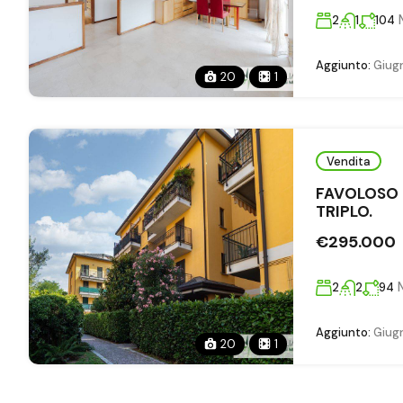
2
1
104
Aggiunto:
Giugn
20
1
Vendita
FAVOLOSO 
TRIPLO.
€295.000
2
2
94
Aggiunto:
Giugn
20
1