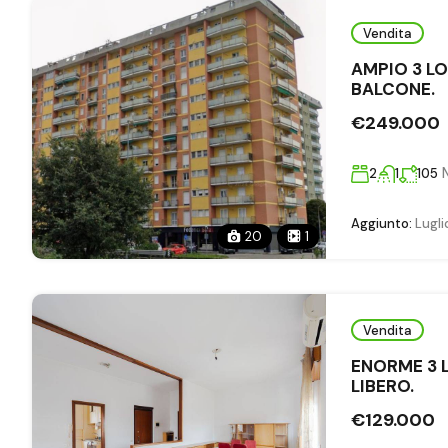
Vendita
AMPIO 3 LO
BALCONE.
€249.000
2
1
105
Aggiunto:
Lugli
20
1
Vendita
ENORME 3 L
LIBERO.
€129.000