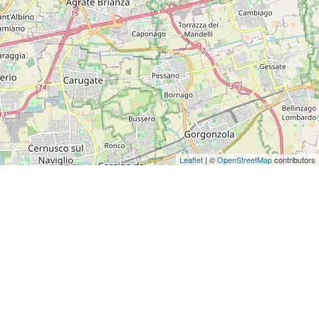
Leaflet
| ©
OpenStreetMap
contributors