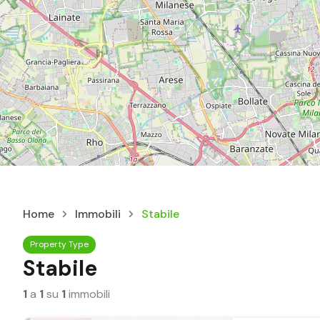
Home
Immobili
Stabile
Property Type
Stabile
1
a
1
su
1
immobili