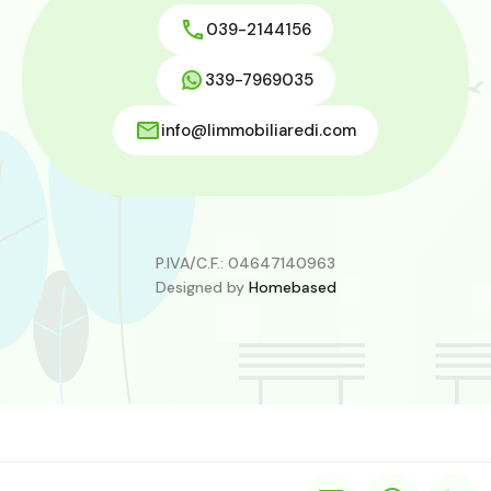
039-2144156
339-7969035
info@limmobiliaredi.com
P.IVA/C.F.: 04647140963
Designed by
Homebased