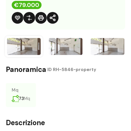
€79.000
Panoramica
|
ID
RH-5846-property
Mq
73
Mq
Descrizione