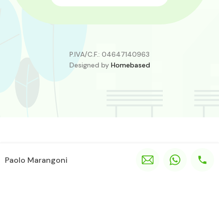
P.IVA/C.F.: 04647140963
Designed by
Homebased
Paolo Marangoni
Web marketing immobiliare