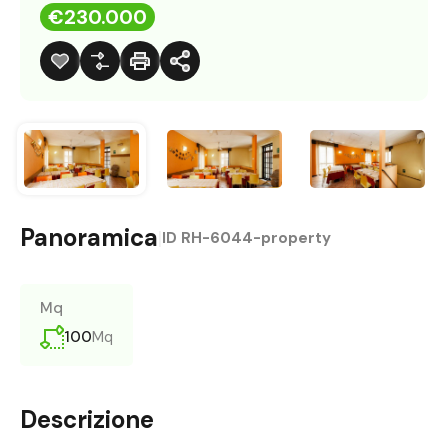
€230.000
Panoramica
|
ID
RH-6044-property
Mq
100
Mq
Descrizione